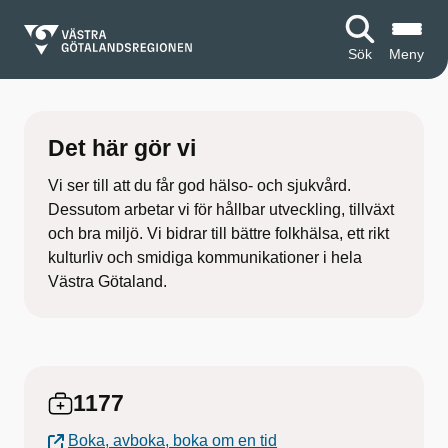
Sök
Meny
S
t
Det här gör vi
a
Vi ser till att du får god hälso- och sjukvård.
r
Dessutom arbetar vi för hållbar utveckling, tillväxt
och bra miljö. Vi bidrar till bättre folkhälsa, ett rikt
t
kulturliv och smidiga kommunikationer i hela
Västra Götaland.
s
i
d
1177
a
Boka, avboka, boka om en tid