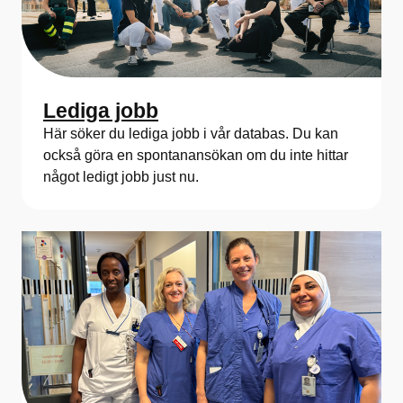
a
l
a
Lediga jobb
n
Här söker du lediga jobb i vår databas. Du kan
d
också göra en spontanansökan om du inte hittar
något ledigt jobb just nu.
s
r
e
g
i
o