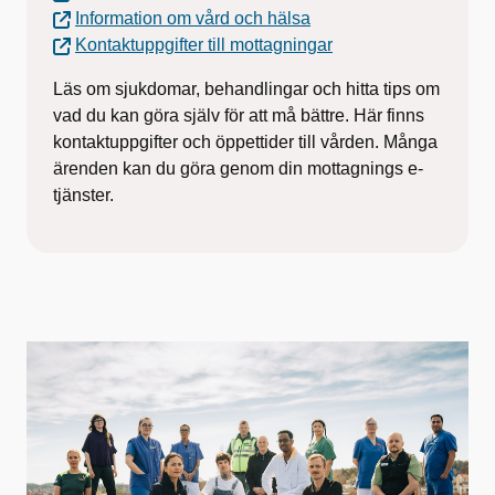
f
Information om vård och hälsa
ö
Kontaktuppgifter till mottagningar
r
Läs om sjukdomar, behandlingar och hitta tips om
vad du kan göra själv för att må bättre. Här finns
V
kontaktuppgifter och öppettider till vården. Många
ä
ärenden kan du göra genom din mottagnings e-
tjänster.
s
t
r
a
G
ö
t