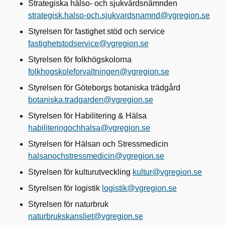
Strategiska hälso- och sjukvårdsnämnden
strategisk.halso-och.sjukvardsnamnd@vgregion.se
Styrelsen för fastighet stöd och service
fastighetstodservice@vgregion.se
Styrelsen för folkhögskolorna
folkhogskoleforvaltningen@vgregion.se
Styrelsen för Göteborgs botaniska trädgård
botaniska.tradgarden@vgregion.se
Styrelsen för Habilitering & Hälsa
habiliteringochhalsa@vgregion.se
Styrelsen för Hälsan och Stressmedicin
halsanochstressmedicin@vgregion.se
Styrelsen för kulturutveckling
kultur@vgregion.se
Styrelsen för logistik
logistik@vgregion.se
Styrelsen för naturbruk
naturbrukskansliet@vgregion.se