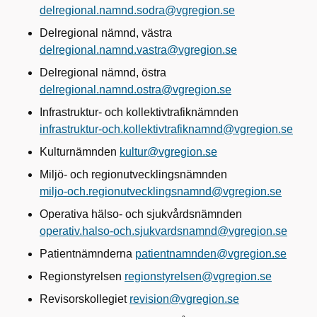
delregional.namnd.sodra@vgregion.se
Delregional nämnd, västra
delregional.namnd.vastra@vgregion.se
Delregional nämnd, östra
delregional.namnd.ostra@vgregion.se
Infrastruktur- och kollektivtrafiknämnden
infrastruktur-och.kollektivtrafiknamnd@vgregion.se
Kulturnämnden
kultur@vgregion.se
Miljö- och regionutvecklingsnämnden
miljo-och.regionutvecklingsnamnd@vgregion.se
Operativa hälso- och sjukvårdsnämnden
operativ.halso-och.sjukvardsnamnd@vgregion.se
Patientnämnderna
patientnamnden@vgregion.se
Regionstyrelsen
regionstyrelsen@vgregion.se
Revisorskollegiet
revision@vgregion.se