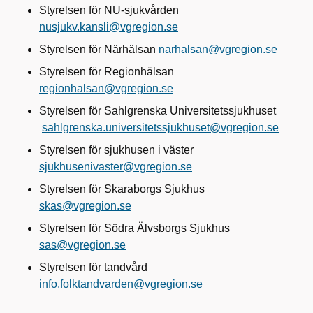
Styrelsen för NU-sjukvården
nusjukv.kansli@vgregion.se
Styrelsen för Närhälsan
narhalsan@vgregion.se
Styrelsen för Regionhälsan
regionhalsan@vgregion.se
Styrelsen för Sahlgrenska Universitetssjukhuset
sahlgrenska.universitetssjukhuset@vgregion.se
Styrelsen för sjukhusen i väster
sjukhusenivaster@vgregion.se
Styrelsen för Skaraborgs Sjukhus
skas@vgregion.se
Styrelsen för Södra Älvsborgs Sjukhus
sas@vgregion.se
Styrelsen för tandvård
info.folktandvarden@vgregion.se