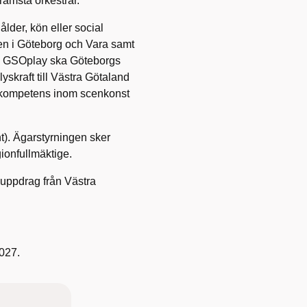
rämsta orkestrar.
lder, kön eller social
en i Göteborg och Vara samt
ch GSOplay ska Göteborgs
yskraft till Västra Götaland
ch kompetens inom scenkonst
). Ägarstyrningen sker
ionfullmäktige.
uppdrag från Västra
027.