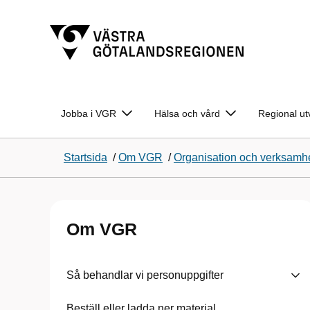
Jobba i VGR
Hälsa och vård
Regional ut
Startsida
/
Om VGR
/
Organisation och verksamh
Om VGR
Så behandlar vi personuppgifter
Beställ eller ladda ner material