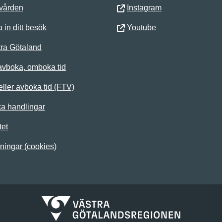
 vården
Instagram
 in ditt besök
Youtube
ra Götaland
avboka, omboka tid
ller avboka tid (FTV)
ka handlingar
tet
lningar (cookies)