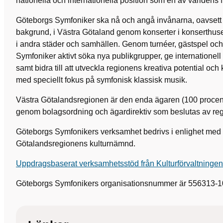
nationella och internationella position som en av världens f
Göteborgs Symfoniker ska nå och angå invånarna, oavsett å
bakgrund, i Västra Götaland genom konserter i konserthus
i andra städer och samhällen. Genom turnéer, gästspel o
Symfoniker aktivt söka nya publikgrupper, ge internationell l
samt bidra till att utveckla regionens kreativa potential o
med speciellt fokus på symfonisk klassisk musik.
Västra Götalandsregionen är den enda ägaren (100 procent
genom bolagsordning och ägardirektiv som beslutas av reg
Göteborgs Symfonikers verksamhet bedrivs i enlighet med 
Götalandsregionens kulturnämnd.
Uppdragsbaserat verksamhetsstöd från Kulturförvaltningen
Göteborgs Symfonikers organisationsnummer är 556313-1