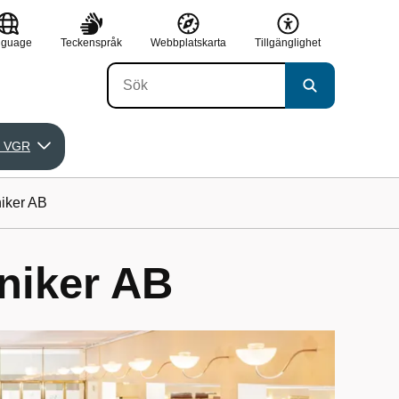
nguage
Teckenspråk
Webbplatskarta
Tillgänglighet
 VGR
iker AB
niker AB