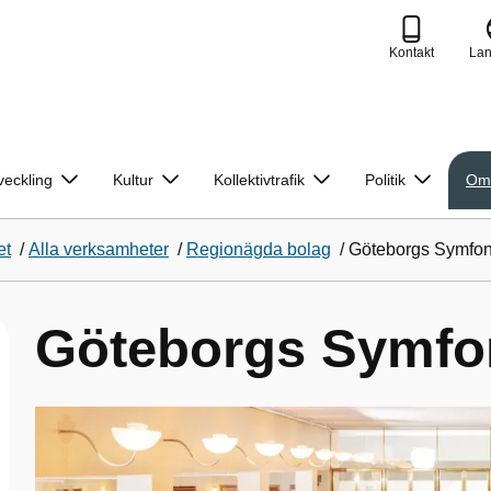
Kontakt
La
veckling
Kultur
Kollektivtrafik
Politik
Om
et
/
Alla verksamheter
/
Regionägda bolag
/
Göteborgs Symfon
Göteborgs Symfo