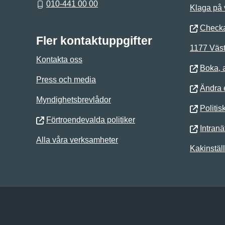
010-441 00 00
Klaga på
Checka
Fler kontaktuppgifter
1177 Väst
Kontakta oss
Boka, 
Press och media
Ändra e
Myndighetsbrevlådor
Politis
Förtroendevalda politiker
Intranä
Alla våra verksamheter
Kakinstäl